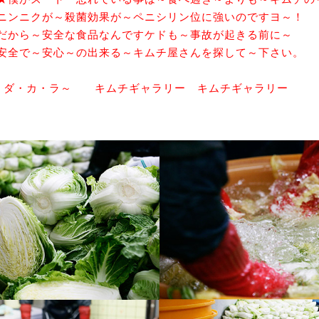
ニンニクが～殺菌効果が～ペニシリン位に強いのですヨ～！
だから～安全な食品なんですケドも～事故が起きる前に～
安全で～安心～の出来る～キムチ屋さんを探して～下さい。
ダ・カ・ラ～ キムチギャラリー キムチギャラリー