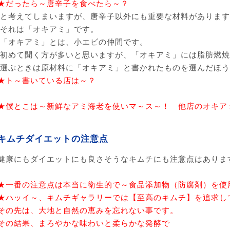
★だったら～唐辛子を食べたら～？
と考えてしまいますが、唐辛子以外にも重要な材料があります
それは「オキアミ」です。
「オキアミ」とは、小エビの仲間です。
初めて聞く方が多いと思いますが、「オキアミ」には脂肪燃焼
選ぶときは原材料に「オキアミ」と書かれたものを選んだほう
★ト～書いている店は～？
★僕とこは～新鮮なアミ海老を使いマ～ス～！ 他店のオキア
キムチダイエットの注意点
健康にもダイエットにも良さそうなキムチにも注意点はありま
★一番の注意点は本当に衛生的で～食品添加物（防腐剤）を使
★ハッイ～、キムチギャラリーでは【至高のキムチ】を追求し
その先は、大地と自然の恵みを忘れない事です。
その結果、まろやかな味わいと柔らかな発酵で